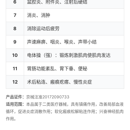
6
盆腔炎、附件炎、注射后硬结
7
消炎、消肿
8
消除运动后疲劳
9
声速麻痹、咽炎、喉炎、声带小结
10
电体操（强）：锻炼刺激肌肉使肌肉发达
11
胃肠功能紊乱、胃下垂、便秘
12
术后粘连、瘢痕疙瘩、慢性炎症
产品证件：
京械注准20172090733
适用范围：
本品属于二类医疗器械，具有镇痛作用，改善局部血液
循环，促进炎症消散作用；软化瘢痕松解粘连作用；兴奋神经肌肉
作用。