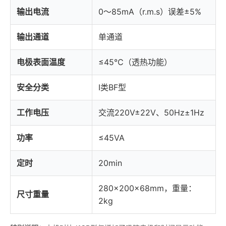
输出电流
0～85mA（r.m.s）误差±5%
输出通道
单通道
电极表面温度
≤45℃（透热功能）
安全分类
I类BF型
工作电压
交流220V±22V、50Hz±1Hz
功率
≤45VA
定时
20min
280×200×68mm，重量：
尺寸重量
2kg