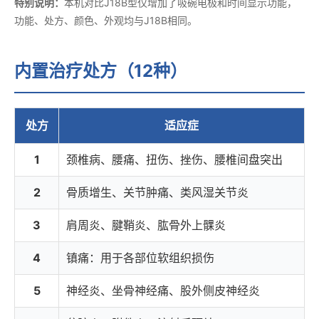
特别说明：
本机对比J18B型仅增加了吸碗电极和时间显示功能，
功能、处方、颜色、外观均与J18B相同。
内置治疗处方（12种）
处方
适应症
1
颈椎病、腰痛、扭伤、挫伤、腰椎间盘突出
2
骨质增生、关节肿痛、类风湿关节炎
3
肩周炎、腱鞘炎、肱骨外上髁炎
4
镇痛：用于各部位软组织损伤
5
神经炎、坐骨神经痛、股外侧皮神经炎